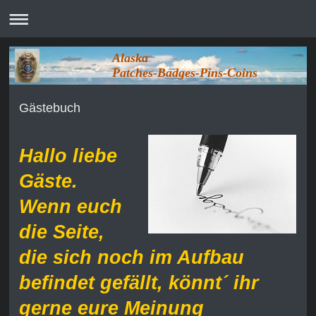
Alaska
Patches-Badges-Pins-Coins
Gästebuch
Hallo liebe
Gäste.
Wenn euch
die Seite,
die sich noch im Aufbau
befindet gefällt, könnt´ ihr
gerne eure Meinung